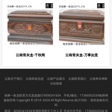
云南骨灰盒-千秋阁
云南骨灰盒-万事如意
云南关于我们
云南风俗信息
云南产品展示
云南联系我们
云南寿衣寿鞋
分站链接
丧葬一条龙联系方式直接拨打
4008341834
，手机/微信：17366002034無师傅
版权所有 Copyright © 2014~2024 All Right Reserve 统计代码： 请添加相关代
码
电话：
4008341834
直接联系附近工作人员 投诉合作手机：17366002034 传