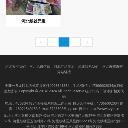
河北纸钱元宝
«
‹
1
›
»
河北关于我们
河北风俗信息
河北产品展示
河北联系我们
河北寿衣寿鞋
分站链接
丧葬一条龙联系方式直接拨打
4008341834
，手机/微信：17366002034無师傅
版权所有 Copyright © 2014~2024 All Right Reserve 统计代码： 请添加相关代
码
电话：
4008341834
直接联系附近工作人员 投诉合作手机：17366002034 传
真：18021549153 E-mail:3728503@qq.com 网址：
http://www.szytl.cn
地址：
河北
鼓楼区南瑞路42临
河北雨花台区安德门大街57号 河北鼓楼区萨家湾
67号 河北鼓楼区五佰村路20号 河北鼓楼区凤凰西街223号 河北鼓楼区湖北路90
号 河北江宁区陈陵路199号 河北鼓楼区和燕路999