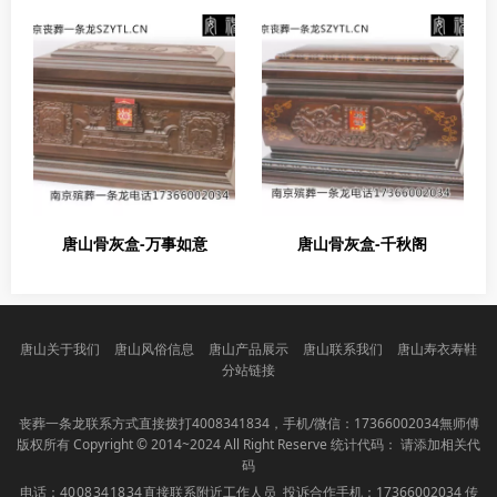
唐山骨灰盒-万事如意
唐山骨灰盒-千秋阁
唐山关于我们
唐山风俗信息
唐山产品展示
唐山联系我们
唐山寿衣寿鞋
分站链接
丧葬一条龙联系方式直接拨打
4008341834
，手机/微信：17366002034無师傅
版权所有 Copyright © 2014~2024 All Right Reserve 统计代码： 请添加相关代
码
电话：
4008341834
直接联系附近工作人员 投诉合作手机：17366002034 传