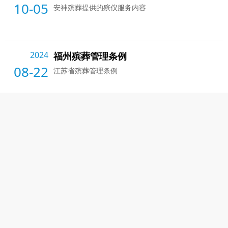
10-05
安神殡葬提供的殡仪服务内容
2024
福州殡葬管理条例
08-22
江苏省殡葬管理条例
福州关于我们
福州风俗信息
福州产品展示
福州联系我们
福州寿衣寿鞋
分站链接
丧葬一条龙联系方式直接拨打
4008341834
，手机/微信：17366002034無师傅
版权所有 Copyright © 2014~2024 All Right Reserve 统计代码： 请添加相关代
码
电话：
4008341834
直接联系附近工作人员 投诉合作手机：17366002034 传
真：18021549153 E-mail:3728503@qq.com 网址：
http://www.szytl.cn