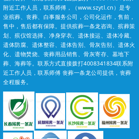
附近工作人员，联系师傅，（www.szytl.cn）是专
业殡葬、丧葬、白事服务公司，公司化运作，售前，
售中，售后都有保障。提供殡葬一条龙咨询、殡葬策
划、殡仪馆选择、净身穿衣、遗体接运、遗体冷藏、
遗体防腐、遗体整容、遗体告别、骨灰告别、遗体火
化、遗物焚烧、丧葬用品销售、骨灰寄存、墓地下
葬、海葬等。
联系方式直接拨打
4008341834
联系附
近工作人员，联系师傅
丧葬一条龙公司提供，丧葬
全程服务。