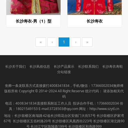
长沙寿衣-男（1）型
长沙寿衣
«
‹
1
›
»
长沙关于我们
长沙风俗信息
长沙产品展示
长沙联系我们
长沙寿衣寿鞋
分站链接
丧葬一条龙联系方式直接拨打
4008341834
，手机/微信：17366002034無师傅
版权所有 Copyright © 2014~2024 All Right Reserve 统计代码： 请添加相关代
码
电话：
4008341834
直接联系附近工作人员 投诉合作手机：17366002034 传
真：18021549153 E-mail:3728503@qq.com 网址：
http://www.szytl.cn
地址：
长沙
鼓楼区南瑞路42临
长沙雨花台区安德门大街57号 长沙鼓楼区萨家湾
67号 长沙鼓楼区五佰村路20号 长沙鼓楼区凤凰西街223号 长沙鼓楼区湖北路90
号 长沙江宁区陈陵路199号 长沙鼓楼区和燕路999