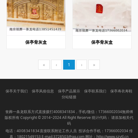
保亭骨灰盒
保亭骨灰盒
«
‹
1
›
»
保亭关于我们
保亭风俗信息
保亭产品展示
保亭联系我们
保亭寿衣寿鞋
分站链接
丧葬一条龙联系方式直接拨打
4008341834
，手机/微信：17366002034無师傅
版权所有 Copyright © 2014~2024 All Right Reserve 统计代码： 请添加相关代
码
电话：
4008341834
直接联系附近工作人员 投诉合作手机：17366002034 传
真：18021549153 E-mail:3728503@qq.com 网址：
http://www.szytl.cn