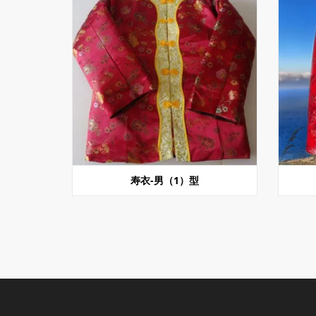
寿衣-男（1）型