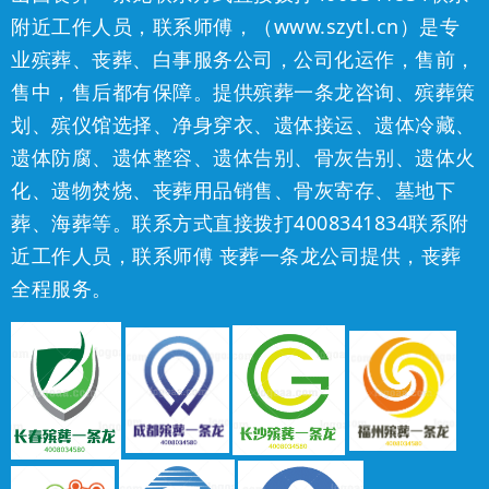
附近工作人员，联系师傅，（www.szytl.cn）是专
业殡葬、丧葬、白事服务公司，公司化运作，售前，
售中，售后都有保障。提供殡葬一条龙咨询、殡葬策
划、殡仪馆选择、净身穿衣、遗体接运、遗体冷藏、
遗体防腐、遗体整容、遗体告别、骨灰告别、遗体火
化、遗物焚烧、丧葬用品销售、骨灰寄存、墓地下
葬、海葬等。
联系方式直接拨打
4008341834
联系附
近工作人员，联系师傅
丧葬一条龙公司提供，丧葬
全程服务。