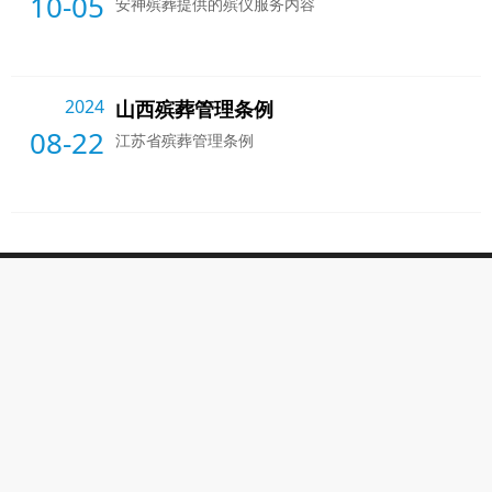
10-05
安神殡葬提供的殡仪服务内容
2024
山西殡葬管理条例
08-22
江苏省殡葬管理条例
山西关于我们
山西风俗信息
山西产品展示
山西联系我们
山西寿衣寿鞋
分站链接
丧葬一条龙联系方式直接拨打
4008341834
，手机/微信：17366002034無师傅
版权所有 Copyright © 2014~2024 All Right Reserve 统计代码： 请添加相关代
码
电话：
4008341834
直接联系附近工作人员 投诉合作手机：17366002034 传
真：18021549153 E-mail:3728503@qq.com 网址：
http://www.szytl.cn