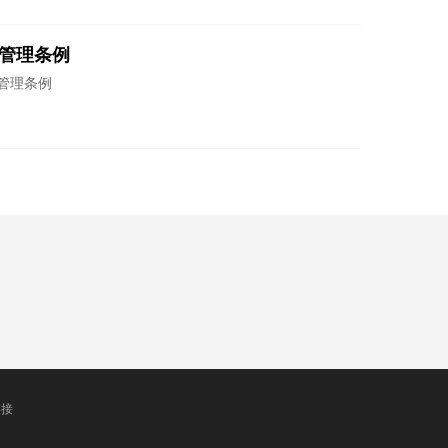
管理条例
管理条例
1
节由来，并不是只有“鬼节”的含义
百色殡葬
/6
链接