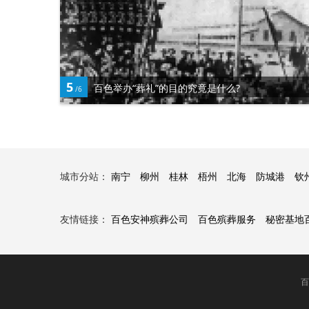
5
百色举办“葬礼”的目的究竟是什么?
/6
城市分站：
南宁
柳州
桂林
梧州
北海
防城港
钦
友情链接：
百色安神殡葬公司
百色殡葬服务
秘密基地
百