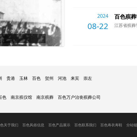
2024
百色殡葬
08-22
江苏省殡葬
6
百色七月十五中元节到了，中元
/6
州
贵港
玉林
百色
贺州
河池
来宾
崇左
百色
南京殡仪馆
南京殡葬
百色万户治丧殡葬公司
色关于我们
百色风俗信息
百色产品展示
百色联系我们
百色寿衣寿鞋
分站