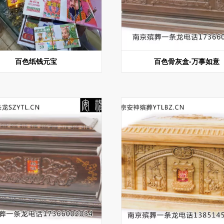
百色纸钱元宝
百色骨灰盒-万事如意