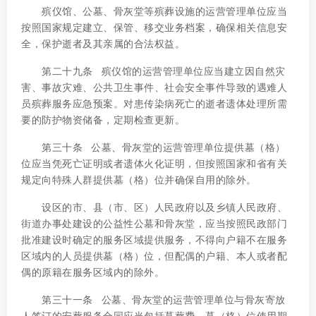
殡仪馆、公墓、骨灰堂等殡葬设施的运营管理单位应当
按照国家规定建立、保管、移交业务档案，确保相关信息安
全，保护逝者及其亲属的合法权益。
第二十九条 殡仪馆的运营管理单位应当建立因自然灾
害、事故灾难、公共卫生事件、社会安全事件导致的遇难人
员殡葬服务应急预案。对患传染病死亡的逝者遗体处理所需
要的防护物资储备，定期检查更新。
第三十条 公墓、骨灰堂的运营管理单位提供墓（格）
位应当凭死亡证明或者遗体火化证明，但按照国家和省有关
规定向特殊人群提供墓（格）位并确保自用的除外。
设区的市、县（市、区）人民政府以及乡镇人民政府、
街道办事处建设的公益性公墓和骨灰堂，应当按照民政部门
批准建设时确定的服务区域提供服务，不得向户籍不在服务
区域内的人员提供墓（格）位，但配偶的户籍、本人或者配
偶的原籍在服务区域内的除外。
第三十一条 公墓、骨灰堂的运营管理单位与骨灰寄放
人签订的安葬服务合同应当包括墓葬费、墓（格）位使用期