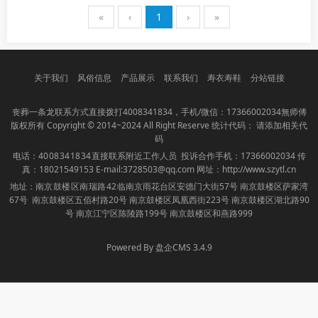
«
‹
1
›
»
关于我们
风俗信息
产品展示
联系我们
寿衣寿鞋
分站链接
丧葬一条龙联系方式直接拨打
4008341834
，手机/微信：17366002034無师傅
版权所有 Copyright © 2014~2024 All Right Reserve 统计代码： 请添加相关代
码
电话：
4008341834
直接联系附近工作人员 投诉合作手机：17366002034 传
真：18021549153 E-mail:3728503@qq.com 网址：
http://www.szytl.cn
地址：
南京
鼓楼区南瑞路42临
南京雨花台区安德门大街57号 南京鼓楼区萨家湾
67号 南京鼓楼区五佰村路20号 南京鼓楼区凤凰西街223号 南京鼓楼区湖北路90
号 南京江宁区陈陵路199号 南京鼓楼区和燕路999
Powered By 盘企CMS 3.4.9
盘企CMS