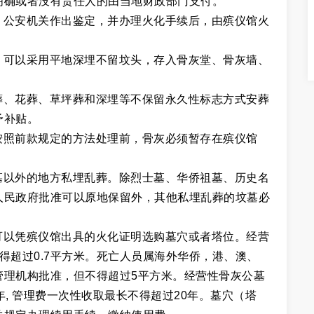
明确或者没有责任人的由当地财政部门支付。
。公安机关作出鉴定，并办理火化手续后，由殡仪馆火
，可以采用平地深埋不留坟头，存入骨灰堂、骨灰墙、
葬、花葬、草坪葬和深埋等不保留永久性标志方式安葬
予补贴。
按照前款规定的方法处理前，骨灰必须暂存在殡仪馆
墓以外的地方私埋乱葬。除烈士墓、华侨祖墓、历史名
人民政府批准可以原地保留外，其他私埋乱葬的坟墓必
可以凭殡仪馆出具的火化证明选购墓穴或者塔位。经营
得超过0.7平方米。死亡人员属海外华侨，港、澳、
管理机构批准，但不得超过5平方米。经营性骨灰公墓
, 管理费一次性收取最长不得超过20年。墓穴（塔