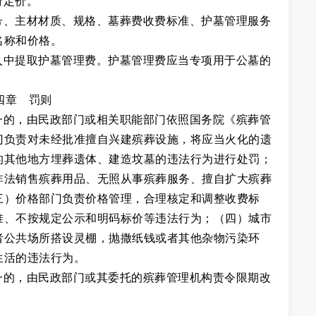
府定价。
号、主材材质、规格、墓葬费收费标准、护墓管理服务
名称和价格。
入中提取护墓管理费。护墓管理费应当专项用于公墓的
。
四章 罚则
一的，由民政部门或相关职能部门依照国务院《殡葬管
门负责对未经批准擅自兴建殡葬设施，将应当火化的遗
的其他地方埋葬遗体、建造坟墓的违法行为进行处罚；
非法销售殡葬用品、无照从事殡葬服务、擅自扩大殡葬
三）价格部门负责价格管理，合理核定和调整收费标
准、不按规定公示和明码标价等违法行为；（四）城市
者公共场所搭设灵棚，抛撒纸钱或者其他杂物污染环
生活的违法行为。
一的，由民政部门或其委托的殡葬管理机构责令限期改