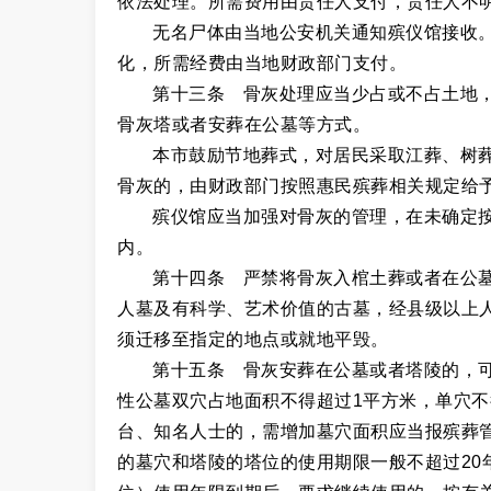
依法处理。所需费用由责任人支付，责任人不
无名尸体由当地公安机关通知殡仪馆接收
化，所需经费由当地财政部门支付。
第十三条 骨灰处理应当少占或不占土地
骨灰塔或者安葬在公墓等方式。
本市鼓励节地葬式，对居民采取江葬、树
骨灰的，由财政部门按照惠民殡葬相关规定给
殡仪馆应当加强对骨灰的管理，在未确定
内。
第十四条 严禁将骨灰入棺土葬或者在公
人墓及有科学、艺术价值的古墓，经县级以上
须迁移至指定的地点或就地平毁。
第十五条 骨灰安葬在公墓或者塔陵的，
性公墓双穴占地面积不得超过1平方米，单穴不
台、知名人士的，需增加墓穴面积应当报殡葬
的墓穴和塔陵的塔位的使用期限一般不超过20年