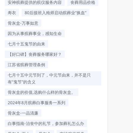
安神殡葬提供的殡仪服务内容
丧葬用品价格
寿衣
80后接班入殓师启动殡葬业“换血”
骨灰盒-万事如意
因为从事殡葬事业，感知生命
七月十五鬼节的由来
【好口碑】丧葬服务哪家好？
江苏省殡葬管理条例
七月十五中元节到了，中元节由来，并不是只
有“鬼节”的含义
骨灰盒的价值,选购什么样的骨灰盒。
2024年8月殡葬白事服务一系列
骨灰盒-一品清廉
白事指南-治丧中的礼节，参加葬礼怎么办