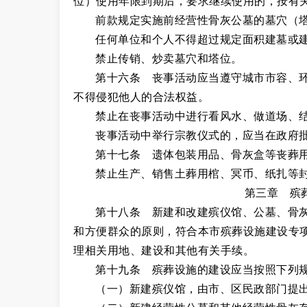
位）使用年限到期后，要求继续使用的，按有
前款规定实施前经营性骨灰公墓的墓穴（
任何单位和个人不得超过规定面积建墓或
禁止传销、炒卖墓穴和塔位。
第十六条 丧事活动应当遵守城市市容、
不得侵犯他人的合法权益。
禁止在丧事活动中进行看风水、做道场、
丧事活动中举行宗教仪式的，应当在政府
第十七条 遗体包装用品、骨灰盒等丧葬
禁止生产、销售土葬用棺、冥币、纸扎等
第三章 殡
第十八条 新建和改建殡仪馆、公墓、骨
和方便群众的原则，符合本市殡葬设施建设专
理相关用地、建设和其他有关手续。
第十九条 殡葬设施的建设应当按照下列
（一）新建殡仪馆，由市、区民政部门提