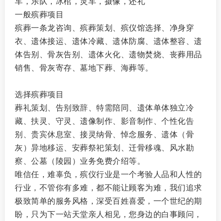
车，乐队，冰棺，灵车，摄像，还礼
一般殡葬项目
殡葬一条龙咨询、殡葬策划、殡仪馆选择、净身穿
衣、遗体接运、遗体冷藏、遗体防腐、遗体整容、遗
体告别、骨灰告别、遗体火化、遗物焚烧、丧葬用品
销售、骨灰寄存、墓地下葬、海葬等。
选择殡葬项目
葬礼策划、告别致辞、特需陪同、遗体单体独立冷
藏、扶灵、守灵、遗像制作、影音制作、个性化告
别、贵宾休息室、接灵纳骨、悼念服务、遗体（骨
灰）异地移运、安葬祭祀策划、迁骨移魂、风水勘
察、公墓（陵园）业务免费介绍等。
唯信任，难辜负，殡仪行业是一个考验人品和人性的
行业，不管你有多难，都不能让顾客为难，我们追求
极致简单的服务风格，深受百姓喜爱，一个世纪的期
盼，只为下一站天堂亲人相见，您身边的白事顾问，