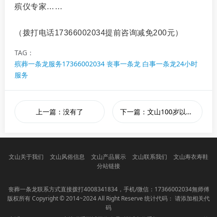
殡仪专家……
（拨打电话17366002034提前咨询减免200元）
TAG：
殡葬一条龙服务17366002034 丧事一条龙 白事一条龙24小时
服务
上一篇：没有了
下一篇：文山100岁以上老人殡葬，免收一条龙服务费。4008341834师傅
文山关于我们
文山风俗信息
文山产品展示
文山联系我们
文山寿衣寿鞋
分站链接
丧葬一条龙联系方式直接拨打
4008341834
，手机/微信：17366002034無师傅
版权所有 Copyright © 2014~2024 All Right Reserve 统计代码： 请添加相关代
码