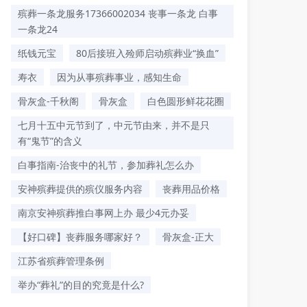
殡葬一条龙服务17366002034 丧事一条龙 白事
一条龙24
纸钱元宝
80后接班入殓师启动殡葬业“换血”
寿衣
因为从事殡葬事业，感知生命
骨灰盒-千秋阁
骨灰盒
白色圆形鲜花花圈
七月十五中元节到了，中元节由来，并不是只
有“鬼节”的含义
白事指南-治丧中的礼节，参加葬礼怎么办
安神殡葬提供的殡仪服务内容
丧葬用品价格
南京安神殡葬推白事网上办 最少4元办妥
【好口碑】丧葬服务哪家好？
骨灰盒-正大
江苏省殡葬管理条例
举办“葬礼”的目的究竟是什么?